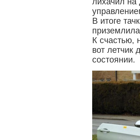
лихачил на 
управлением
В итоге та
приземлилас
К счастью, 
вот летчик 
состоянии.