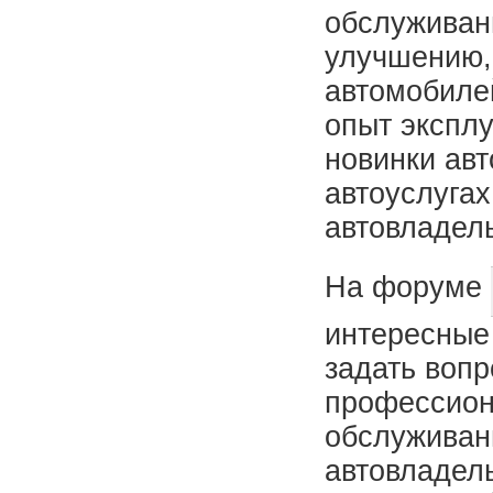
обслуживан
улучшению,
автомобилей
опыт экспл
новинки авт
автоуслугах
автовладел
На форуме
интересные
задать воп
профессион
обслуживан
автовладел