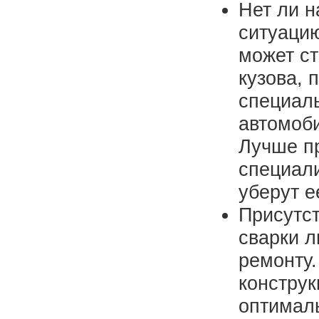
Нет ли н
ситуацию
может с
кузова, 
специаль
автомоби
Лучше пр
специали
уберут е
Присутст
сварки л
ремонту
констру
оптимал