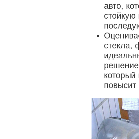
авто, ко
стойкую 
последу
Оценивае
стекла, 
идеальны
решением
который 
повысит 