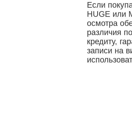
Если покупа
HUGE или M
осмотра об
различия по
кредиту, га
записи на в
использова