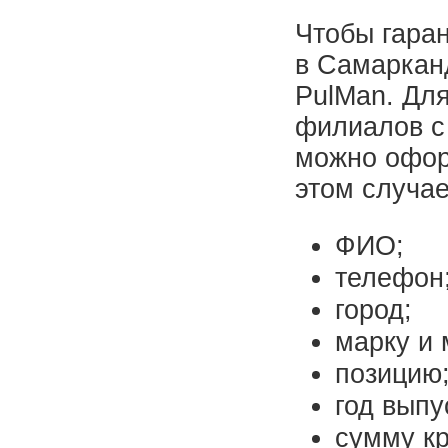
Чтобы гаран
в Самаркан
PulMan. Для
филиалов с
можно офор
этом случае
ФИО;
телефон
город;
марку и 
позицию
год выпу
сумму кр