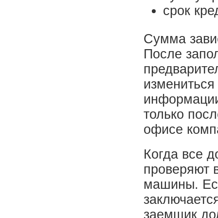
срок кре
Сумма завис
После запо
предварител
измениться
информации
только посл
офисе комп
Когда все 
проверяют 
машины. Ес
заключаетс
заемщик до