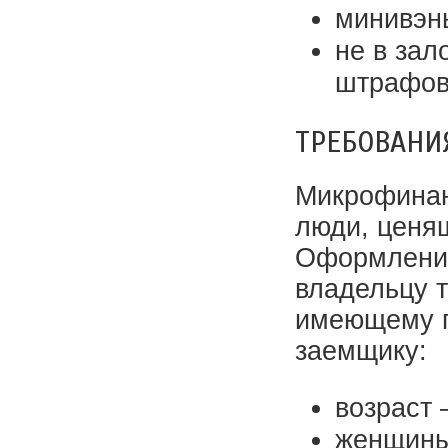
минивэн
не в зал
штрафов
ТРЕБОВАНИ
Микрофинан
люди, ценя
Оформление
владельцу т
имеющему г
заемщику:
возраст 
женщины 