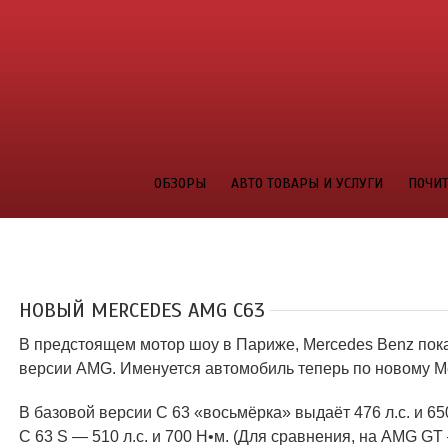
ОБЗОРЫ
АВТО ТОВАРЫ И УСЛУГИ
ПОЧИТ
НОВЫЙ MERCEDES AMG С63
В предстоящем мотор шоу в Париже, Mercedes Benz пока
версии AMG. Именуется автомобиль теперь по новому M
В базовой версии C 63 «восьмёрка» выдаёт 476 л.с. и 6
C 63 S — 510 л.с. и 700 Н•м. (Для сравнения, на AMG GT 