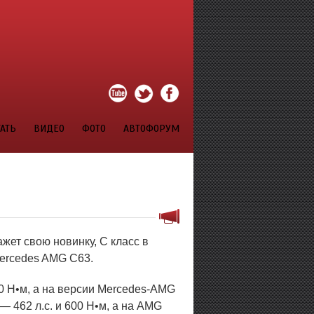
АТЬ
ВИДЕО
ФОТО
АВТОФОРУМ
жет свою новинку, C класс в
ercedes AMG C63.
50 Н•м, а на версии Mercedes-AMG
— 462 л.с. и 600 Н•м, а на AMG