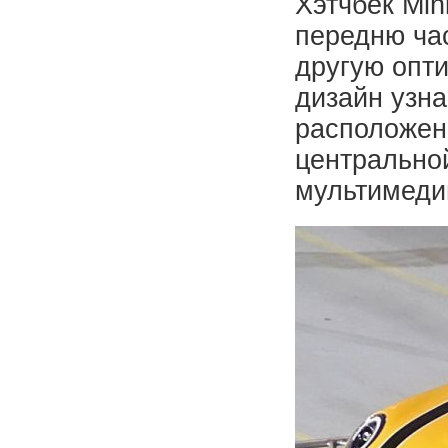
Хэтчбек Min
передню ча
другую опти
дизайн узн
расположен
центральной
мультимеди