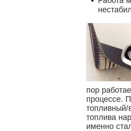
Работа м
нестабил
пор работае
процессе. П
топливный/
топлива нар
именно ста