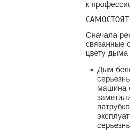
к професси
САМОСТОЯТ
Сначала рек
связанные 
цвету дыма
Дым бело
серьезны
машина 
заметили
патрубко
эксплуат
серьезны