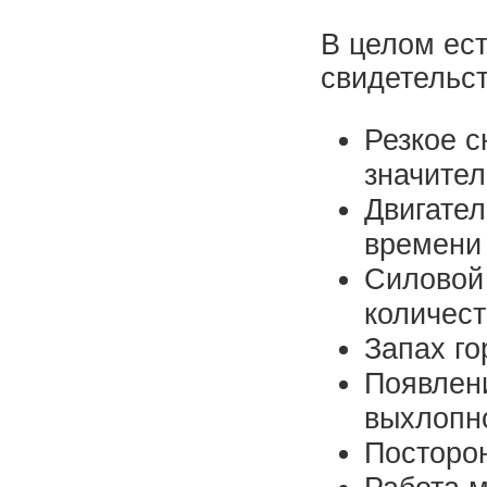
В целом ест
свидетельст
Резкое 
значител
Двигател
времени 
Силовой 
количест
Запах го
Появлени
выхлопн
Посторон