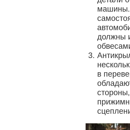
машины.
самостоя
автомоби
должны и
обвесам
Антикрыл
нескольк
в переве
обладаю
стороны,
прижимна
сцеплени