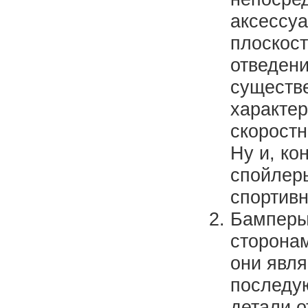
аксессу
плоскост
отведени
существ
характе
скоростн
Ну и, ко
спойлер
спортив
Бамперы 
сторонам
они явл
последу
детали о