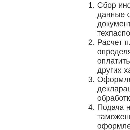
Сбор ин
данные 
документ
техпаспо
Расчет 
определ
оплатить
других х
Оформле
декларац
обработк
Подача 
таможенн
оформле