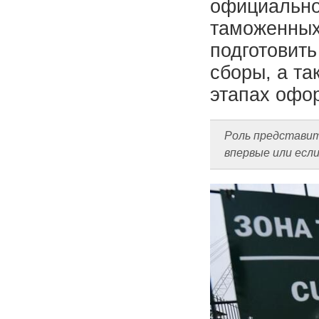
официально
таможенных 
подготовить
сборы, а та
этапах офо
Роль представит
впервые или есл