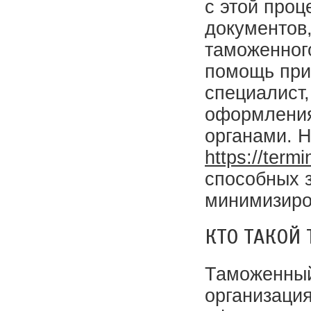
с этой проц
документов
таможенного
помощь при
специалист,
оформления
органами. Н
https://termi
способных з
минимизиро
КТО ТАКОЙ
Таможенный
организация