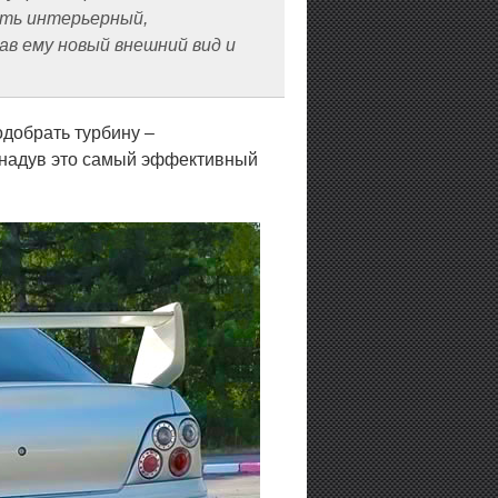
ить интерьерный,
в ему новый внешний вид и
добрать турбину –
ь надув это самый эффективный