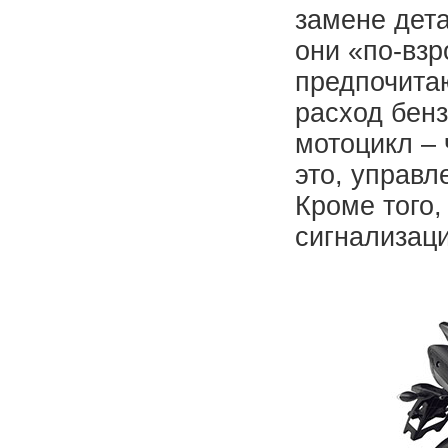
замене дета
они «по-вз
предпочит
расход бен
мотоцикл – 
это, управл
Кроме того,
сигнализаци