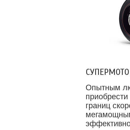
СУПЕРМОТО
Опытным лю
приобрести 
границ ско
мегамощным
эффективно