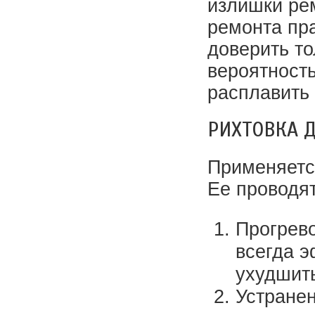
излишки ре
ремонта пр
доверить т
вероятность
расплавить 
РИХТОВКА 
Применяетс
Ее проводя
Прогрев
всегда 
ухудшить
Устране