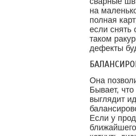
сварные шв
на маленько
полная карт
если снять 
таком раку
дефекты буд
БАЛАНСИРО
Она позвол
Бывает, что
выглядит ид
балансирово
Если у прод
ближайшего