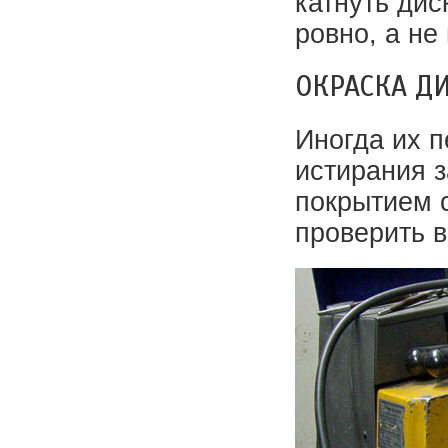
катнуть дис
ровно, а не
ОКРАСКА Д
Иногда их п
истирания з
покрытием 
проверить в