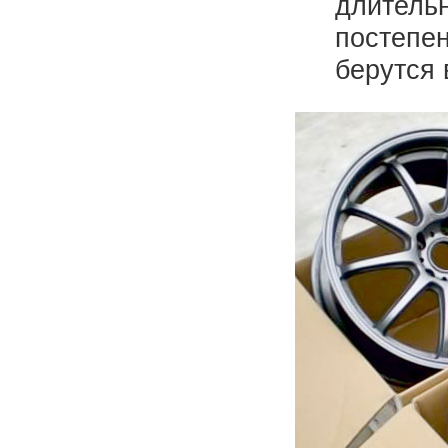
длительн
постепе
берутся 