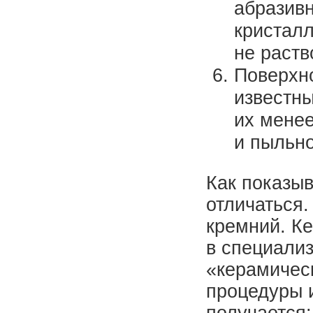
абразивн
кристалл
не раств
Поверхно
известны
их менее
и пыльно
Как показыв
отличаться.
кремний. К
в специализ
«керамичес
процедуры 
получается: