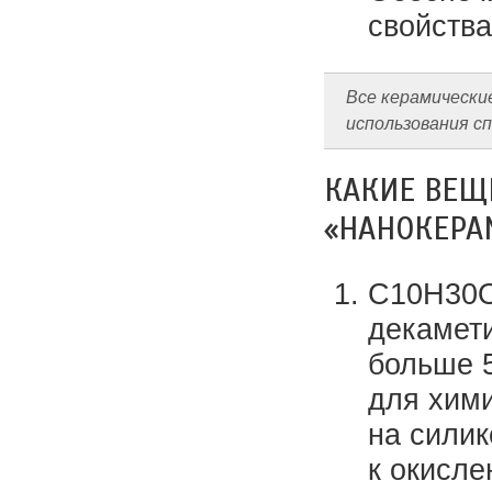
свойства
Все керамически
использования с
КАКИЕ ВЕЩЕ
«НАНОКЕРА
C10H30O
декамети
больше 
для хими
на силик
к окисле