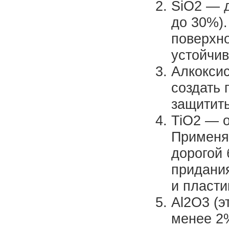
SiO2 — 
до 30%).
поверхн
устойчив
Алкоксис
создать 
защитить
TiO2 — о
Применя
дорогой 
придани
и пласти
Al2O3 (э
менее 2